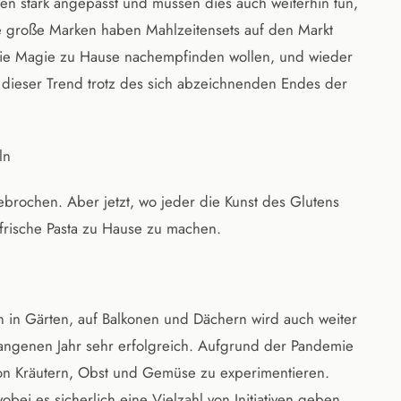
ren stark angepasst und müssen dies auch weiterhin tun,
re große Marken haben Mahlzeitensets auf den Markt
die Magie zu Hause nachempfinden wollen, und wieder
 dieser Trend trotz des sich abzeichnenden Endes der
ln
ebrochen. Aber jetzt, wo jeder die Kunst des Glutens
e, frische Pasta zu Hause zu machen.
 in Gärten, auf Balkonen und Dächern wird auch weiter
angenen Jahr sehr erfolgreich. Aufgrund der Pandemie
on Kräutern, Obst und Gemüse zu experimentieren.
obei es sicherlich eine Vielzahl von Initiativen geben