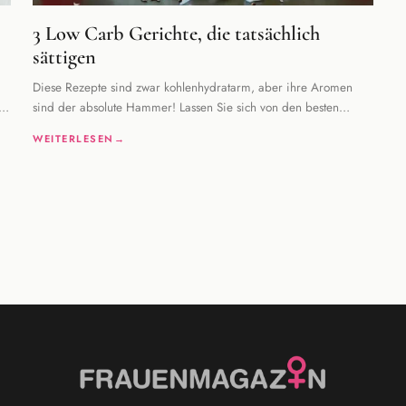
3 Low Carb Gerichte, die tatsächlich
sättigen
Diese Rezepte sind zwar kohlenhydratarm, aber ihre Aromen
e
sind der absolute Hammer! Lassen Sie sich von den besten
kohlenhydratarmen Rezepten des Jahres 2022 üb
WEITERLESEN